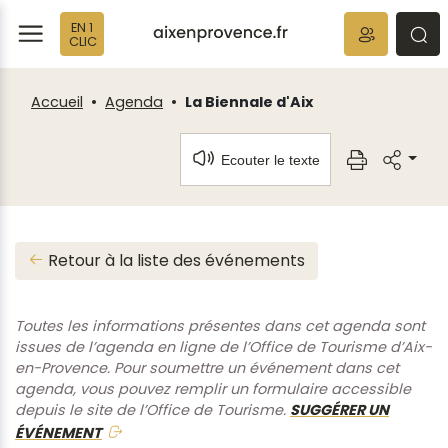
Fenêtre
Panneau de gestion des cookies
EN 1
de
ermer
rmer
rmer
CLIC
chat
Accueil
Agenda
La Biennale d'Aix
Ecouter le texte
Retour à la liste des événements
Toutes les informations présentes dans cet agenda sont
issues de l’agenda en ligne de l’Office de Tourisme d’Aix-
en-Provence. Pour soumettre un événement dans cet
agenda, vous pouvez remplir un formulaire accessible
depuis le site de l’Office de Tourisme.
SUGGÉRER UN
ÉVÉNEMENT