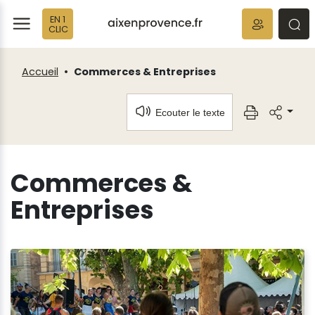
Panneau de gestion des cookies
EN 1
ermer
rmer
rmer
CLIC
Accueil
Commerces & Entreprises
Ecouter le texte
Commerces &
Entreprises